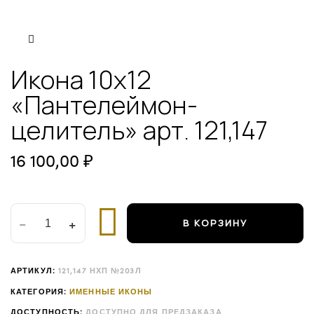
ЦЕЛИТЕЛЬ"
АРТ.
121,147
КОЛ-
ВО
Икона 10х12
«Пантелеймон-
целитель» арт. 121,147
16 100,00
₽
В КОРЗИНУ
АРТИКУЛ:
121,147 НХП №203Л
КАТЕГОРИЯ:
ИМЕННЫЕ ИКОНЫ
ДОСТУПНОСТЬ:
ДОСТУПНО ДЛЯ ПРЕДЗАКАЗА